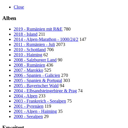
Close
Alben
2019 - Rumänien mit R&E
780
2018 - Island
211
2014 - Alpen-Marathon - 1000/24/2
147
2011 - Rumänien - Juli
2073
2010 - Schottland
706
2010 - Haiming
62
2008 - Salzburger Land
90
2008 - Rumänien
436
2007 - Marokko
525
2006 - Spanien - Galicien
270
2005 - Spanien & Portugal
303
2005 - Bayerischer Wald
94
2004 - Elbsandsteingebirge & Prag
74
2004 - Alpen
233
2003 - Frankreich - Seealpen
75
2001 - Pyrenäen
119
2001 - Alpen - Haiming
35
2000 - Seealpen
29
Erweitert