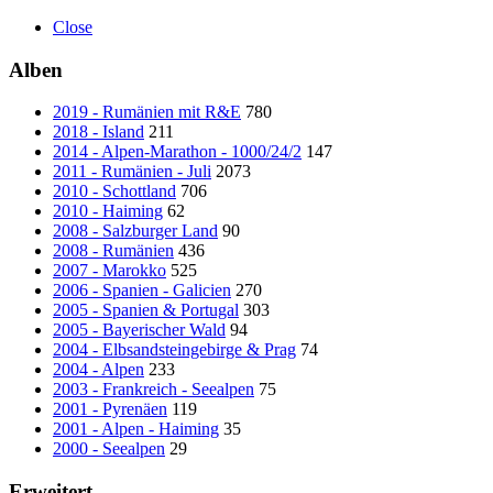
Close
Alben
2019 - Rumänien mit R&E
780
2018 - Island
211
2014 - Alpen-Marathon - 1000/24/2
147
2011 - Rumänien - Juli
2073
2010 - Schottland
706
2010 - Haiming
62
2008 - Salzburger Land
90
2008 - Rumänien
436
2007 - Marokko
525
2006 - Spanien - Galicien
270
2005 - Spanien & Portugal
303
2005 - Bayerischer Wald
94
2004 - Elbsandsteingebirge & Prag
74
2004 - Alpen
233
2003 - Frankreich - Seealpen
75
2001 - Pyrenäen
119
2001 - Alpen - Haiming
35
2000 - Seealpen
29
Erweitert